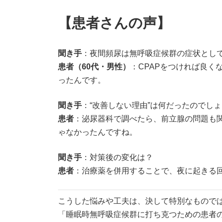
【患者さんの声】
聞き手
：夜間頻尿は無呼吸症候群の症状とし
患者（60代・男性）
：CPAPをつければ良
ったんです。
聞き手
：“改善しない理由”は何だったのでし
患者
：泌尿器科で調べたら、前立腺の問題も関
ゃなかったんですね。
聞き手
：対策後の変化は？
患者
：治療薬を併用することで、夜に起きる
こうした悩みや工夫は、決して特別なもので
「睡眠時無呼吸症候群に打ち克つための患者