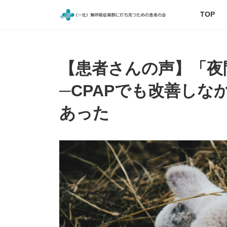
コ
ナ
TOP
ン
ビ
テ
ゲ
ン
ー
ツ
シ
へ
ョ
【患者さんの声】「夜
ス
ン
キ
に
─CPAPでも改善し
ッ
移
プ
動
あった