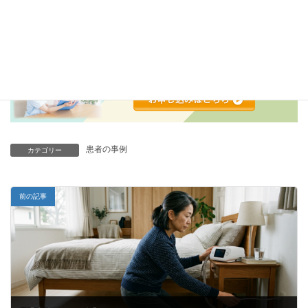
患者の立場に寄り添いながら、状況に応じた情報提供を行ってい
ます。
患者の事例
カテゴリー
前の記事