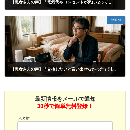
【患者さんの声】「電気代やコンセントが気になってしまった」機械の扱いに戸惑った女性の本音
2026年5月22日
次の記事
【患者さんの声】「交換したいと言い出せなかった」消耗品のことを後回しにしていた男性の体験
2026年5月22日
最新情報をメールで通知
30秒で簡単無料登録！
お名前