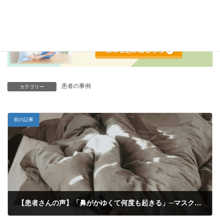
ます。
患者の事例
カテゴリー
前の記事
【患者さんの声】「鼻がかゆくて何度も起きる」─マスクの違和感に悩んだ女性の選択
2026年2月1日