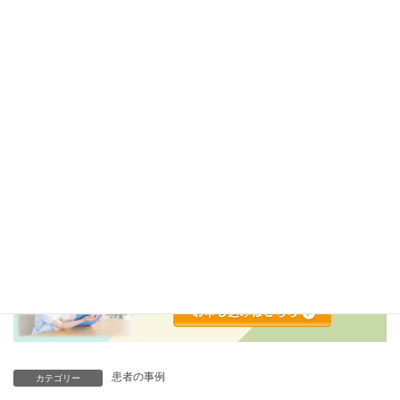
患者：患者さんの声を読んで、同じように悩んでいる人がたくさ
んいると知れたことが救いです。今はセカンドオピニオンを検討
しています。
こうした悩みや工夫は、決して特別なものではありません。
「睡眠時無呼吸症候群に打ち克つための患者の会」では、治療に
悩む方が安心して情報を得られる場を大切にしています。
もし今、同じような不安や迷いを感じている場合は、どうぞ一人
で抱え込まず、無料相談をご利用ください。
患者の立場に寄り添いながら、状況に応じた情報提供を行ってい
ます。
患者の事例
カテゴリー