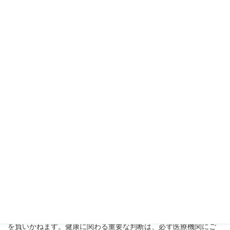
「睡眠時無呼吸症候群に打ち克つた
めの患者の会」では
同じ悩みを抱える方々が安心して相談できる場所を提供していま
す。
最新のCPAPも無料体験
もできます
ので、気になる方は是非ご相談
ください。
詳しくは以下をご覧ください。
※ 本記事は、医学的アドバイスや診断を目的とするものではな
く、内容の正確性・完全性・最新性を保証するものではありませ
ん。記事内容に基づく判断や行動について、当会では一切の責任
を負いかねます。健康に関わる重要な判断は、必ず医療機関にご