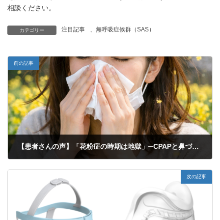
相談ください。
注目記事
、
無呼吸症候群（SAS）
カテゴリー
前の記事
【患者さんの声】「花粉症の時期は地獄」─CPAPと鼻づまりの板挟みに悩んだ体験
2026年2月4日
次の記事