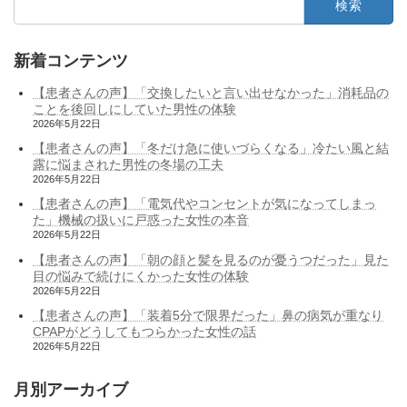
索:
新着コンテンツ
【患者さんの声】「交換したいと言い出せなかった」消耗品の
ことを後回しにしていた男性の体験
2026年5月22日
【患者さんの声】「冬だけ急に使いづらくなる」冷たい風と結
露に悩まされた男性の冬場の工夫
2026年5月22日
【患者さんの声】「電気代やコンセントが気になってしまっ
た」機械の扱いに戸惑った女性の本音
2026年5月22日
【患者さんの声】「朝の顔と髪を見るのが憂うつだった」見た
目の悩みで続けにくかった女性の体験
2026年5月22日
【患者さんの声】「装着5分で限界だった」鼻の病気が重なり
CPAPがどうしてもつらかった女性の話
2026年5月22日
月別アーカイブ