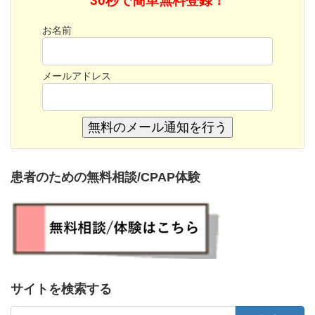
30秒で簡単無料登録！
お名前
メールアドレス
無料のメール通知を行う
患者のための無料相談/CPAP体験
サイトを検索する
検