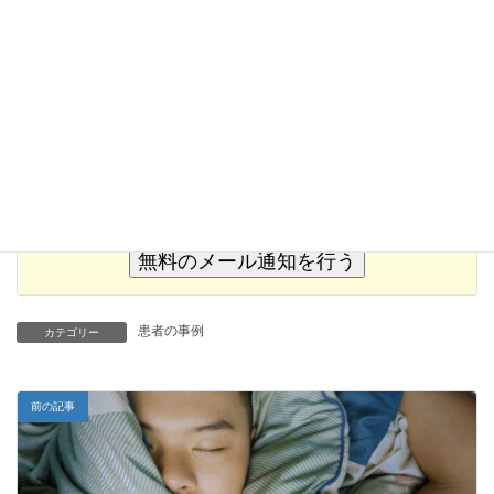
30秒で簡単登録！
ブログ記事やイベントなどの最新情報を
無料でメー
ル通知
いたします。
名前
メールアドレス
無料のメール通知を行う
患者の事例
カテゴリー
前の記事